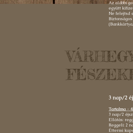
Az alábbi g
együtt kifiz
Ne felejtsd 
Biztonságos 
(Bankkártya,
VÁRHEG
FÉSZEK
3 nap/2 é
Tartalma - 4
3 nap/2 éjsz
Ellátás: reg
Reggeli: 2 n
Éttermi kupo