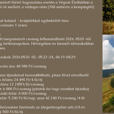
asztott főétel fogyasztása esetén a Végvár Ételbárban a
ő út mellett, a várkapu után (388 méterre a kempingtől)
t kaland - kvízjátékkal egybekötött túra
csönzés 3 órára
:
t/megvásárolt csomag felhasználható 2026. 05.01-től
ig, hétköznapokon. Hétvégéken és kiemelt időszakokban
ben.
zakok: 2026.05.01-02., 05.22-24., 06.19-08.29.
kciós ára: 48 980 Ft/csomag
sz éjszakával hosszabbítható, plusz fővel növelhető!
 felára: 24 490 Ft/4 fő/éj
felára: 12 245Ft/fő/csomag
ár: 6 000 Ft/csomag (péntek és/vagy szombat éjszaka)
zaki felár: 8 000 Ft/csomag
elár: 5 280 Ft/fő/nap, azaz 42 240 Ft/csomag /4 fő
 helyszínen fizetendő az idegenforgalmi adó (18 év
: 500 Ft/fő/éj.