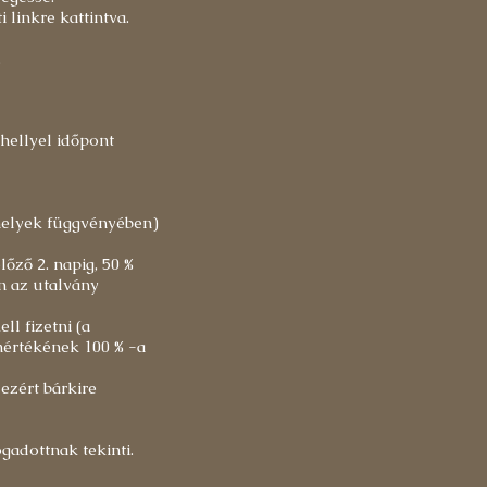
 linkre kattintva.
.
hellyel időpont
helyek függvényében)
őző 2. napig, 50 %
en az utalvány
ll fizetni (a
enértékének 100 % -a
ezért bárkire
gadottnak tekinti.