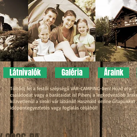
Látnivalók
Galéria
Áraink
,
Töltődj fel a festői szépségű VÁR-CAMPING-ben! Hozd el a
családodat vagy a barátaidat is! Pihenj a legkedvezőbb árak
közvetlenül a siroki vár lábánál! Használd online űrlapunkat
időpontegyeztetés vagy foglalás céljából!