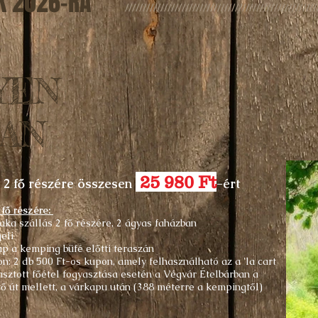
K 2026-RA
//////////////////////////////////////////////////////
YEN
AN
25 980
Ft
j 2 fő részére
összesen
-ért
 fő részére:
aka szállás 2 fő részére, 2 ágyas faházban
geli
ap a kemping büfé előtti teraszán
n: 2 db 500 Ft-os kupon, amely felhasználható az a 'la cart
asztott főétel fogyasztása esetén a Végvár Ételbárban a
ő út mellett, a várkapu után (388 méterre a kempingtől)