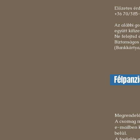
Előzetes ér
+36 70/385
Az alábbi g
együtt kifiz
Ne felejtsd 
Biztonságos 
(Bankkártya,
Félpanzi
Megrendelés
A csomag me
e-mailben k
belül.
A foglalás 