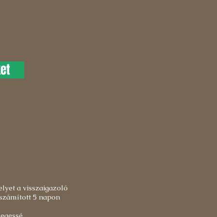
et
lyet a visszaigazoló
 számított 5 napon
legessé.