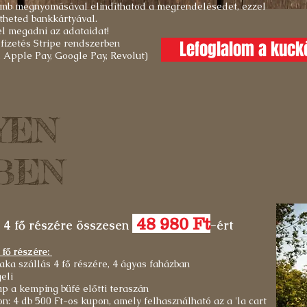
omb megnyomásával elindíthatod a megrendelésedet, ezzel
etheted bankkártyával.
el megadni az adataidat!
fizetés Stripe rendszerben
Lefoglalom a kuck
 Apple Pay, Google Pay, Revolut)
YEN
BEN
48 980 Ft
j 4 fő részére
összesen
-ért
 fő részére:
aka szállás 4 fő részére, 4 ágyas faházban
geli
ap a kemping büfé előtti teraszán
n: 4 db 500 Ft-os kupon, amely felhasználható az a 'la cart