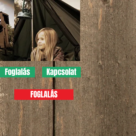
Foglalás
Kapcsolat
FOGLALÁS
on -