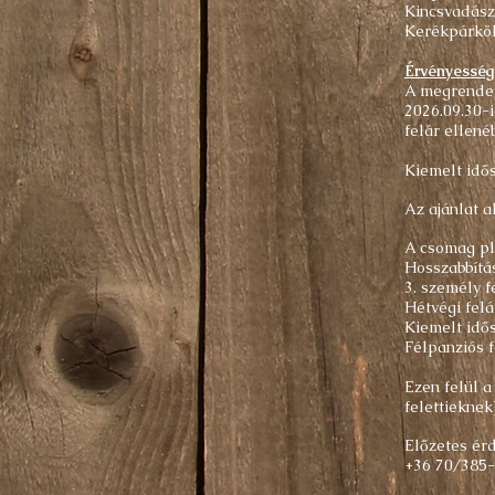
Kincsvadásza
Kerékpárkö
Érvényesség
A megrendel
2026.09.30-
felár ellené
Kiemelt idős
Az ajánlat a
A csomag plu
Hosszabbítás
3. személy f
Hétvégi fel
Kiemelt idős
Félpanziós f
Ezen felül a
felettieknek)
Előzetes ér
+36 70/385