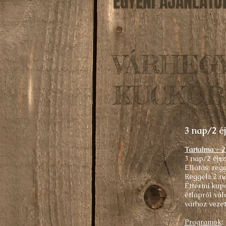
EGYÉNI AJÁNLATO
VÁRHEG
KUCKÓB
3 nap/2 é
Tartalma - 2
3 nap/2 éjsz
Ellátás: reg
Reggeli: 2 n
Éttermi kupo
étlapról vál
várhoz vezet
Programok
: