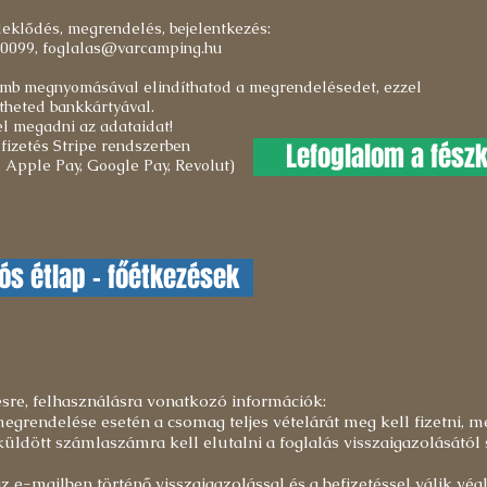
deklődés, megrendelés, bejelentkezés:
-0099,
foglalas@varcamping.hu
omb megnyomásával elindíthatod a megrendelésedet, ezzel
etheted bankkártyával.
el megadni az adataidat!
fizetés Stripe rendszerben
Lefoglalom a fészk
 Apple Pay, Google Pay, Revolut)
ós étlap - főétkezések
re, felhasználásra vonatkozó információk:
grendelése esetén a csomag teljes vételárát meg kell fizetni, me
üldött számlaszámra kell elutalni a foglalás visszaigazolásától
az e-mailben történő visszaigazolással és a befizetéssel válik vég