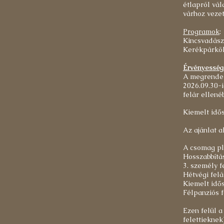
étlapról vál
várhoz vezet
Programok
:
Kincsvadásza
K
erékpárköl
Érvényesség
A megrendel
2026.09.30-
felár ellené
Kiemelt idős
Az ajánlat a
A csomag plu
Hosszabbítás
3. személy 
Hétvégi fel
Kiemelt idős
Félpanziós f
Ezen felül a
felettieknek)