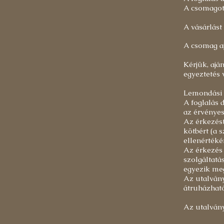
A csomagot b
A vásárlást
A csomag aj
Kérjük, ajá
egyeztetés 
Lemondási é
A foglalás 
az érvényes
Az érkezést
kötbért (a s
ellenértéké
Az érkezés 
szolgáltatá
egyezik meg
Az utalvány
átruházható
Az utalvány