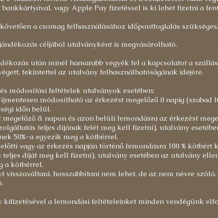
ankkártyával, vagy Apple Pay fizetéssel is ki lehet fizetni a fenti
 követően a csomag felhasználásához időpontfoglalás szükséges
ándékozás céljából utalványként is megvásárolható.
ndékozás után minél hamarabb vegyék fel a kapcsolatot a szállás
végett, tekintettel az utalvány felhasználhatóságának idejére.
s módosítási feltételek utalványok esetében:
díjmentesen módosítható az érkezést megelőző 8 napig (szabad 
ségi időn belül.
 megelőző 8. napon és azon belüli lemondásra az érkezést megel
zolgáltatás teljes díjának felét meg kell fizetni), utalvány esetéb
nek 50%-a egyezik meg a kötbérrel.
előtti vagy az érkezés napján történő lemondásra 100 % kötbért ke
s teljes díját meg kell fizetni), utalvány esetében az utalvány ell
 a kötbérrel.
t visszaváltani, hosszabbítani nem lehet, de az nem névre szóló, 
.
 kifizetésével a lemondási feltételeinket minden vendégünk elfo