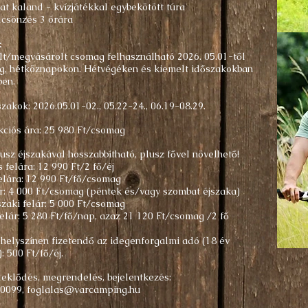
t kaland - kvízjátékkal egybekötött túra
lcsönzés
3 órára
:
t/megvásárolt csomag felhasználható 2026. 05.01-től
ig, hétköznapokon. Hétvégéken és kiemelt időszakokban
ben.
zakok: 2026.05.01-02., 05.22-24., 06.19-08.29.
kciós ára: 25 980 Ft/csomag
sz éjszakával hosszabbítható, plusz fővel növelhető!
 felára: 12 990 Ft/2 fő/éj
elára: 12 990 Ft/fő/csomag
ár: 4 000 Ft/csomag (péntek és/vagy szombat éjszaka)
zaki felár: 5 000 Ft/csomag
elár: 5 280 Ft/fő/nap, azaz 21 120 Ft/csomag /2 fő
 helyszínen fizetendő az idegenforgalmi adó (18 év
: 500 Ft/fő/éj.
deklődés, megrendelés, bejelentkezés:
-0099,
foglalas@varcamping.hu